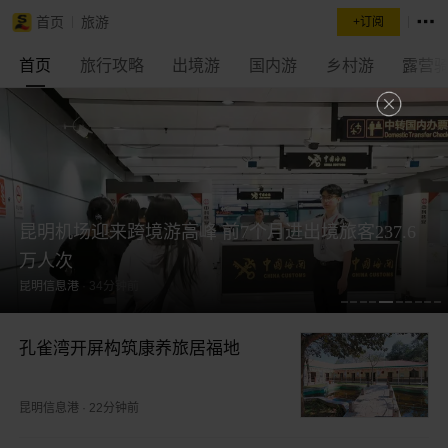
首页
旅游
+订阅
首页
旅行攻略
出境游
国内游
乡村游
露营
昆明机场迎来跨境游高峰 前7个月进出境旅客237.6
万人次
昆明信息港
·
34分钟前
孔雀湾开屏构筑康养旅居福地
昆明信息港
·
22分钟前