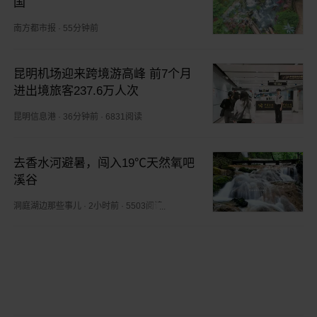
国
南方都市报
·
55分钟前
昆明机场迎来跨境游高峰 前7个月
进出境旅客237.6万人次
昆明信息港
·
36分钟前
·
6831阅读
去香水河避暑，闯入19℃天然氧吧
溪谷
洞庭湖边那些事儿
·
2小时前
·
5503阅读