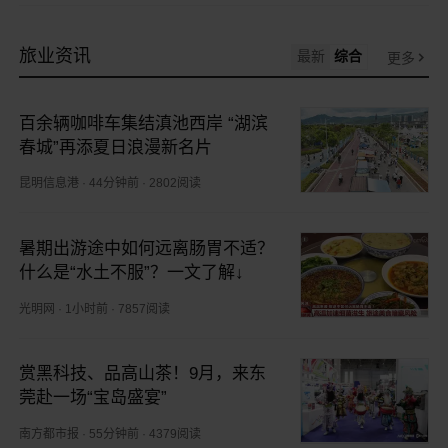
旅业资讯
最新
综合
更多
百余辆咖啡车集结滇池西岸 “湖滨
春城”再添夏日浪漫新名片
昆明信息港
·
44分钟前
·
2802阅读
暑期出游途中如何远离肠胃不适？
什么是“水土不服”？一文了解↓
光明网
·
1小时前
·
7857阅读
赏黑科技、品高山茶！9月，来东
莞赴一场“宝岛盛宴”
南方都市报
·
55分钟前
·
4379阅读