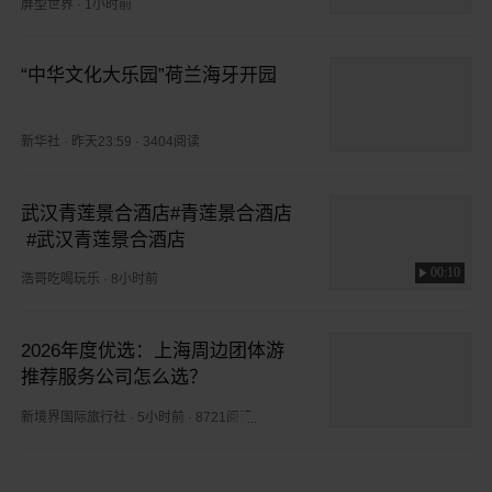
屏型世界
·
1小时前
“中华文化大乐园”荷兰海牙开园
新华社
·
昨天23:59
·
3404阅读
武汉青莲景合酒店#青莲景合酒店
 #武汉青莲景合酒店
00:10
浩哥吃喝玩乐
·
8小时前
2026年度优选：上海周边团体游
推荐服务公司怎么选？
新境界国际旅行社
·
5小时前
·
8721阅读