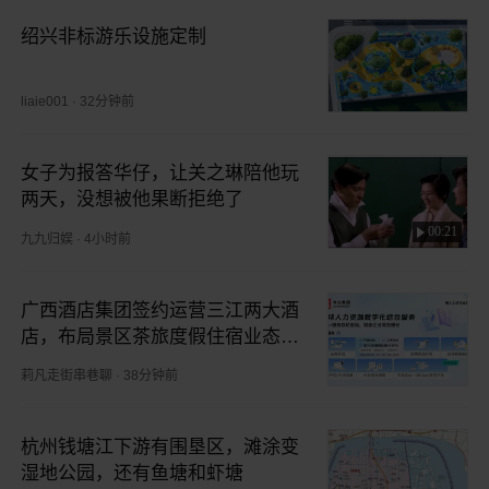
绍兴非标游乐设施定制
liaie001
·
32分钟前
女子为报答华仔，让关之琳陪他玩
两天，没想被他果断拒绝了
00:21
九九归娱
·
4小时前
广西酒店集团签约运营三江两大酒
店，布局景区茶旅度假住宿业态｜
瓜田周周鉴
莉凡走街串巷聊
·
38分钟前
杭州钱塘江下游有围垦区，滩涂变
湿地公园，还有鱼塘和虾塘