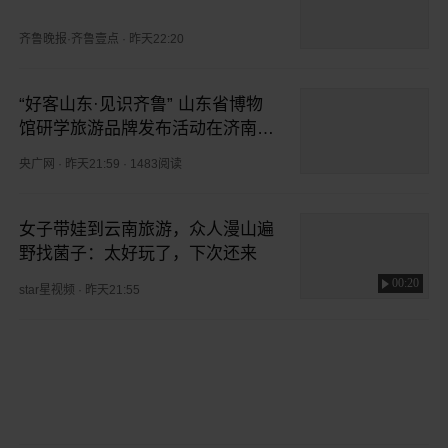
齐鲁晚报·齐鲁壹点
·
昨天22:20
“好客山东·见识齐鲁” 山东省博物
馆研学旅游品牌发布活动在济南举
办
央广网
·
昨天21:59
·
1483阅读
女子带娃到云南旅游，众人漫山遍
野找菌子：太好玩了，下次还来
00:20
star星视频
·
昨天21:55