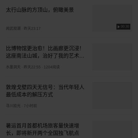
太行山脉的方顶山，俯瞰美景
00:30
闻武观潮
·
昨天23:17
比博物馆更治愈！比画廊更沉浸！
这座南法山城，治好了我的艺术疲
劳
水墨洞天
·
昨天22:55
·
1204阅读
敦煌戈壁四天无信号：当代年轻人
最低成本的解压方式
寻川拾光
·
7小时前
暑运首月首都机场旅客量快速增
长，即将新开两个全国独飞航点