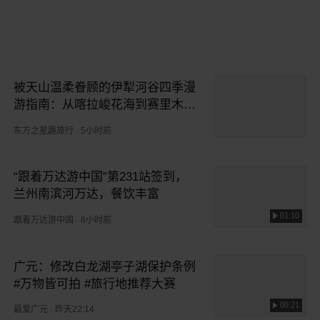
被天山温柔眷顾的伊犁河谷四季漫
游指南：从喀拉峻花海到赛里木湖
冰蓝的秘境深度旅行体验
东方之星趣旅行
·
5小时前
“跟着万达游中国”第231站签到，
兰州南滨河万达，餐饮丰富
01:10
跟着万达游中国
·
8小时前
广元：修改白龙湖亭子湖保护条例
#万物皆可拍 #旅行地推荐大赛
00:21
最爱广元
·
昨天22:14