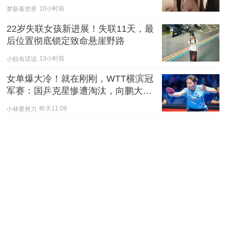
梦新看世界
10小时前
22岁失联女孩新进展！失联11天，最
后位置彻底锁定致命悬崖野路
小鋭有话说
13小时前
女单爆大冷！就在刚刚，WTT横滨冠
军赛：国乒克星惨遭淘汰，向鹏大获
全胜
小林要努力
昨天11:09