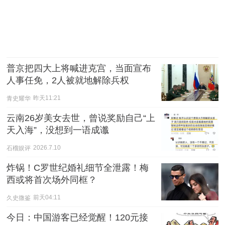
普京把四大上将喊进克宫，当面宣布
人事任免，2人被就地解除兵权
青史耀华
昨天11:21
云南26岁美女去世，曾说奖励自己“上
天入海”，没想到一语成谶
石榴娱评
2026.7.10
炸锅！C罗世纪婚礼细节全泄露！梅
西或将首次场外同框？
久史微鉴
前天04:11
今日：中国游客已经觉醒！120元接