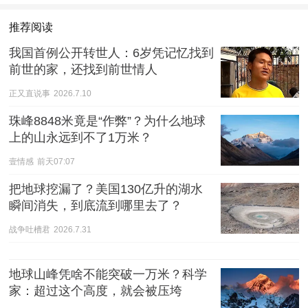
推荐阅读
我国首例公开转世人：6岁凭记忆找到
前世的家，还找到前世情人
正又直说事
2026.7.10
珠峰8848米竟是“作弊”？为什么地球
上的山永远到不了1万米？
壹情感
前天07:07
把地球挖漏了？美国130亿升的湖水
瞬间消失，到底流到哪里去了？
战争吐槽君
2026.7.31
地球山峰凭啥不能突破一万米？科学
家：超过这个高度，就会被压垮