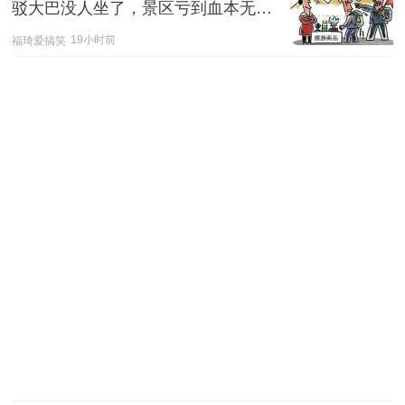
驳大巴没人坐了，景区亏到血本无归
还骂消费降级，活该！
福琦爱搞笑
19小时前