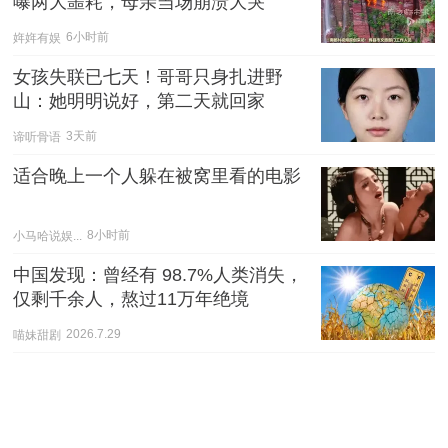
曝两大噩耗，母亲当场崩溃大哭
姩姩有娱
6小时前
女孩失联已七天！哥哥只身扎进野
山：她明明说好，第二天就回家
谛听骨语
3天前
适合晚上一个人躲在被窝里看的电影
小马哈说娱...
8小时前
中国发现：曾经有 98.7%人类消失，
仅剩千余人，熬过11万年绝境
喵妹甜剧
2026.7.29