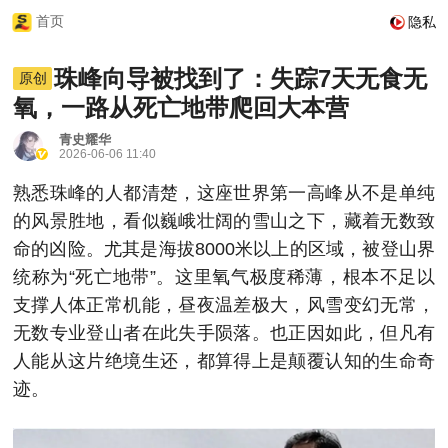
首页
隐私
珠峰向导被找到了：失踪7天无食无
原创
氧，一路从死亡地带爬回大本营
青史耀华
2026-06-06 11:40
熟悉珠峰的人都清楚，这座世界第一高峰从不是单纯
的风景胜地，看似巍峨壮阔的雪山之下，藏着无数致
命的凶险。尤其是海拔8000米以上的区域，被登山界
统称为“死亡地带”。这里氧气极度稀薄，根本不足以
支撑人体正常机能，昼夜温差极大，风雪变幻无常，
无数专业登山者在此失手陨落。也正因如此，但凡有
人能从这片绝境生还，都算得上是颠覆认知的生命奇
迹。