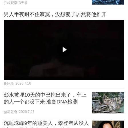
乔叔观潮
3天前
男人半夜耐不住寂寞，没想妻子居然将他推开
挑吃兔
2026.7.16
彭水被埋10天的中巴挖出来了，车上
的人一个都没下来 准备DNA检测
猪霸苍穹
2026.7.27
沉睡珠峰9年的睡美人，攀登者从没人