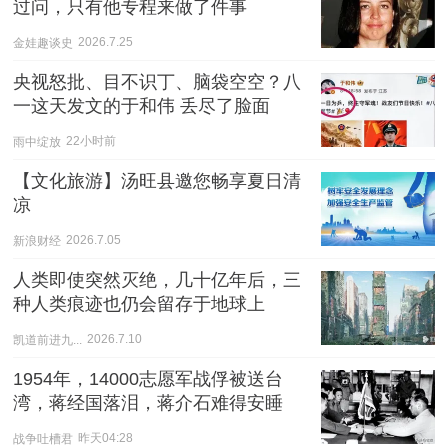
过问，只有他专程来做了件事
金娃趣谈史
2026.7.25
央视怒批、目不识丁、脑袋空空？八
一这天发文的于和伟 丢尽了脸面
雨中绽放
22小时前
【文化旅游】汤旺县邀您畅享夏日清
凉
新浪财经
2026.7.05
人类即使突然灭绝，几十亿年后，三
种人类痕迹也仍会留存于地球上
凯道前进九...
2026.7.10
1954年，14000志愿军战俘被送台
湾，蒋经国落泪，蒋介石难得安睡
战争吐槽君
昨天04:28