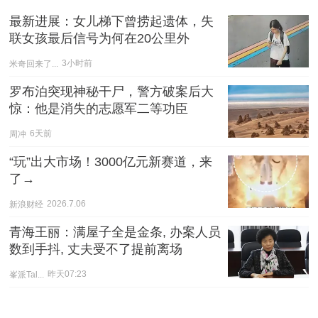
最新进展：女儿梯下曾捞起遗体，失
联女孩最后信号为何在20公里外
米奇回来了...
3小时前
罗布泊突现神秘干尸，警方破案后大
惊：他是消失的志愿军二等功臣
周冲
6天前
“玩”出大市场！3000亿元新赛道，来
了→
新浪财经
2026.7.06
青海王丽：满屋子全是金条, 办案人员
数到手抖, 丈夫受不了提前离场
峯派Tal...
昨天07:23