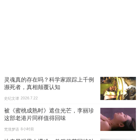
灵魂真的存在吗？科学家跟踪上千例
濒死者，真相颠覆认知
史纪文谭
2026.7.22
被《蜜桃成熟时》遮住光芒，李丽珍
这部老港片同样值得回味
梵境梦语
8小时前