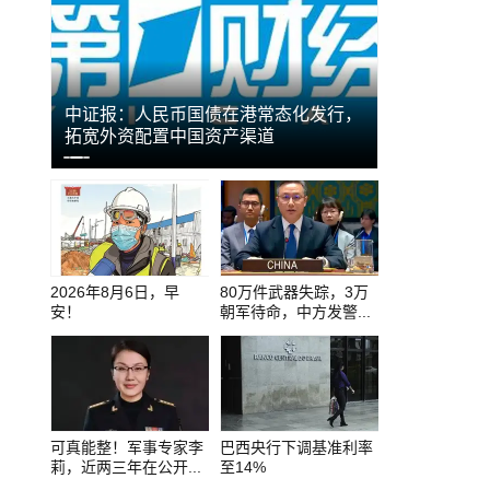
费市场
中证报：人民币国债在港常态化发行，
拓宽外资配置中国资产渠道
金价，突然大
0
1
2
2026年8月6日，早
80万件武器失踪，3万
安！
朝军待命，中方发警...
可真能整！军事专家李
巴西央行下调基准利率
莉，近两三年在公开...
至14%