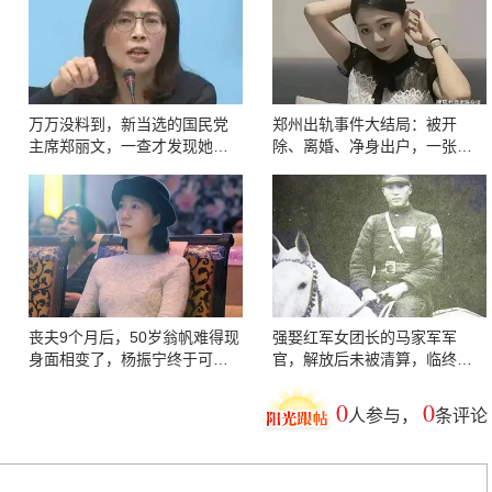
万万没料到，新当选的国民党
郑州出轨事件大结局：被开
主席郑丽文，一查才发现她不
除、离婚、净身出户，一张加
仅是个“蓝二代”
油小票毁掉三个人
丧夫9个月后，50岁翁帆难得现
强娶红军女团长的马家军军
身面相变了，杨振宁终于可以
官，解放后未被清算，临终道
放心了
出62年隐秘
0
0
人参与，
条评论