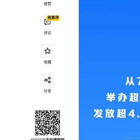
首赞
抢首评
评论
收藏
分享