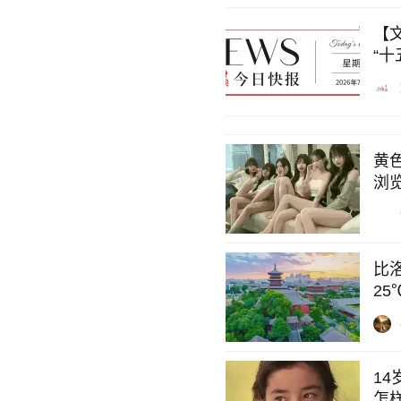
【
“十
黄
浏
比
2
1
怎