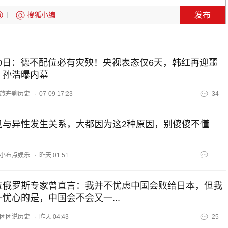
发布
搜狐小编
.10日：德不配位必有灾殃！央视表态仅6天，韩红再迎噩
，孙浩曝内幕
旅卉聊历史
·
07-09 17:23
34
见与异性发生关系，大都因为这2种原因，别傻傻不懂
小布点娱乐
·
昨天 01:51
位俄罗斯专家曾直言：我并不忧虑中国会败给日本，但我
一忧心的是，中国会不会又一...
团团说历史
·
昨天 04:43
25