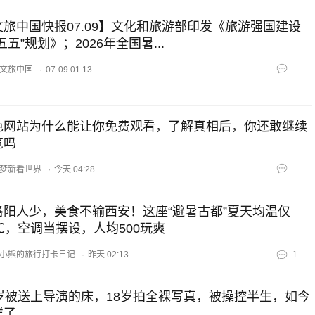
文旅中国快报07.09】文化和旅游部印发《旅游强国建设
五五”规划》；2026年全国暑...
文旅中国
·
07-09 01:13
色网站为什么能让你免费观看，了解真相后，你还敢继续
览吗
梦新看世界
·
今天 04:28
洛阳人少，美食不输西安！这座“避暑古都”夏天均温仅
5℃，空调当摆设，人均500玩爽
小熊的旅行打卡日记
·
昨天 02:13
1
4岁被送上导演的床，18岁拍全裸写真，被操控半生，如今
样了