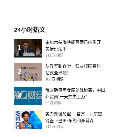
24小时热文
霍尔木兹海峡能否两日内重开
1
美伊说法不一
111万
阅读
从教室到食堂，狐友校园百科一
2
站式全导航！
100万
阅读
俄罗斯电商仓库多处遭袭，中国
3
外贸商“一天损失上万”...
72万
阅读
实力外援加盟！ 官方：北京首
钢签下巴里·布朗和桑普森
117万
阅读