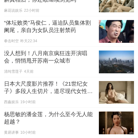
麻花说娱乐
22小时前
“体坛败类”马俊仁，逼迫队员集体割
阑尾，亲自为女队员注射禁药
拳击时空
昨天22:34
没人想到！八月南京疯狂连开演唱
会，悄悄甩开苏南一众城市
清纯雪莲子
4天前
日本大尺度影片推荐！《21世纪女
子》多段人生切片，道尽现代女性的
爱与慌
西鑫娱乐
19小时前
杨思敏的潘金莲，为什么至今无人能
超越？
黄易讲事
10小时前