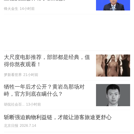
锋火金生
14小时前
大尺度电影推荐，部部都是经典，值
得你熬夜观看！
梦新看世界
21小时前
牺牲一年后才公开？黄岩岛那场对
峙，官方到底在瞒什么？
胡侃社会百...
13小时前
斩断强迫购物利益链，才能让游客旅途更舒心
北京日报
2026.7.14