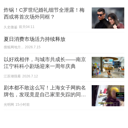
炸锅！C罗世纪婚礼细节全泄露！梅
西或将首次场外同框？
久史微鉴
前天04:11
夏日消费市场活力持续释放
搜狐网地方...
2026.7.15
以好戏相伴，与城市共成长——南京
江宁科科小剧场迎来一周年庆典
江苏潮我看
2026.7.12
剧本都不敢这么写！上海女子网购名
牌包，发现竟是自己家里失踪的同一
只
光明网
15小时前