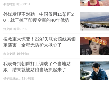
拳击时空
昨天23:01
外媒发现不对劲：中国仅用11架歼2
0，就干掉了印度空军的40年优势
烽火菌
昨天01:30
搜救重大惊变！22岁失联女孩线索锁
定遇害，全程无防护太揪心了
未央史默
16小时前
我表哥到朝鲜打工调戏了个当地姑
娘，结果就被姑娘当场抓起来了
橘子情感故...
12小时前