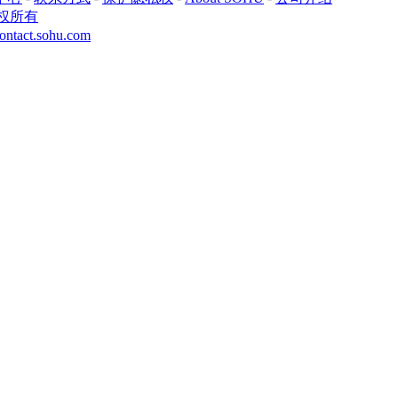
权所有
ontact.sohu.com