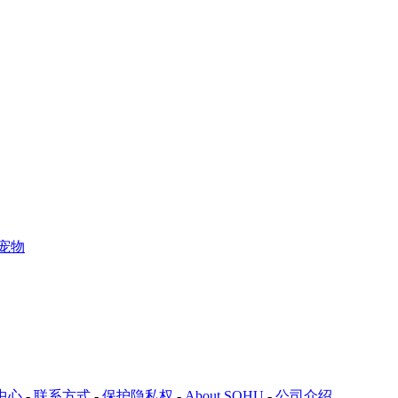
宠物
中心
-
联系方式
-
保护隐私权
-
About SOHU
-
公司介绍