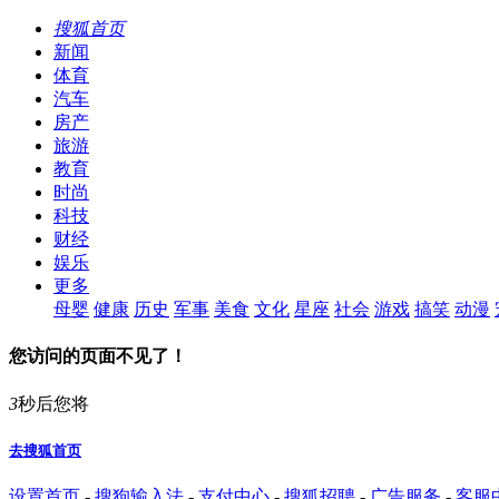
搜狐首页
新闻
体育
汽车
房产
旅游
教育
时尚
科技
财经
娱乐
更多
母婴
健康
历史
军事
美食
文化
星座
社会
游戏
搞笑
动漫
您访问的页面不见了！
3
秒后您将
去搜狐首页
设置首页
-
搜狗输入法
-
支付中心
-
搜狐招聘
-
广告服务
-
客服